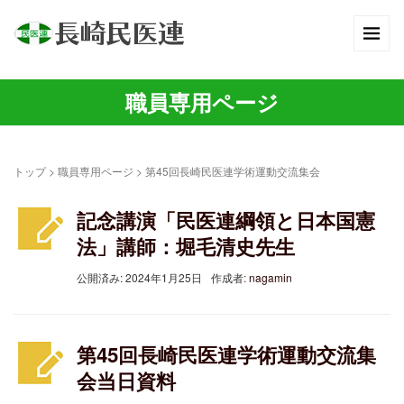
職員専用ページ
トップ
>
職員専用ページ
>
第45回長崎民医連学術運動交流集会
記念講演「民医連綱領と日本国憲
25
法」講師：堀毛清史先生
公開済み: 2024年1月25日
作成者:
nagamin
第45回長崎民医連学術運動交流集
09
会当日資料