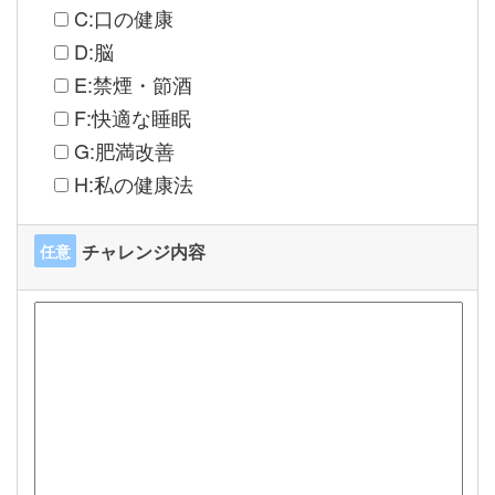
C:口の健康
D:脳
E:禁煙・節酒
F:快適な睡眠
G:肥満改善
H:私の健康法
チャレンジ内容
任意