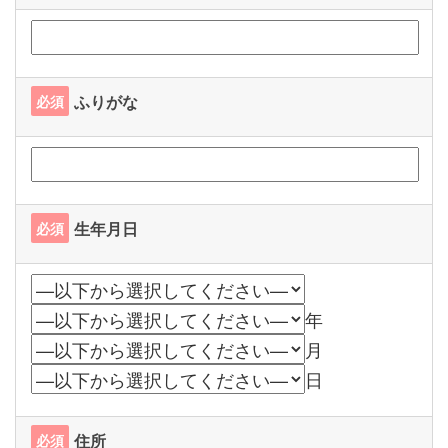
ふりがな
必須
生年月日
必須
年
月
日
住所
必須