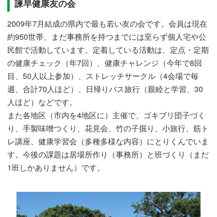
諫早健康友の会
2009年7月結成の県内で最も若い友の会です。会員は現在
約950世帯、まだ事務所を持つまでには至らず個人宅や公
民館で活動しています。定着している活動は、定点・定期
の健康チェック（年7回）、健康チャレンジ（今年で8回
目、50人以上参加）、ストレッチサークル（4会場で毎
週、合計70人ほど）、日帰りバス旅行（親睦と学習、30
人ほど）などです。
また各地区（市内を4地区に）主催で、ゴキブリ団子づく
り、手製味噌つくり、花見会、竹の子掘り、小旅行、筋ト
レ講座、健康学習会（多種多様な内容）にとりくんでいま
す。今後の課題は居場所作り（事務所）と班づくり（まだ
1班しかありません）です。